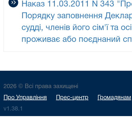
Наказ 11.03.2011 N 343 "Пр
Порядку заповнення Деклар
судді, членів його сім'ї та ос
проживає або поєднаний сп
2026 © Всі права захищені
Про Управління
Прес-центр
Громадянам
v1.38.1