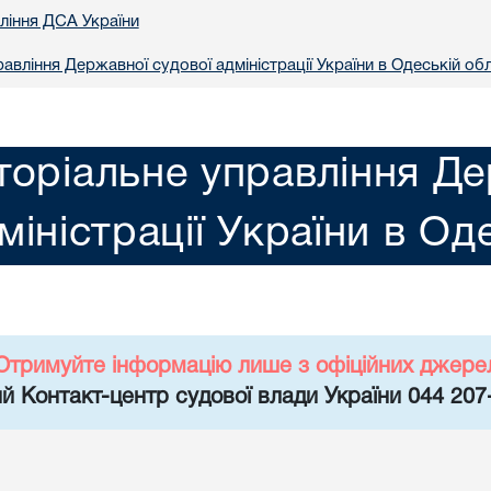
вління ДСА України
авління Державної судової адміністрації України в Одеській обл
торіальне управління Де
міністрації України в Од
Отримуйте інформацію лише з офіційних джере
й Контакт-центр судової влади України 044 207