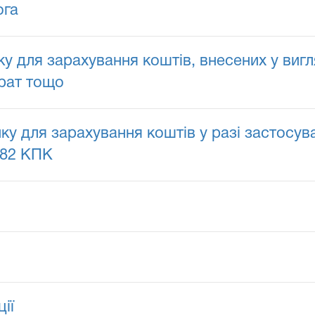
ога
ку для зарахування коштів, внесених у виг
трат тощо
нку для зарахування коштів у разі застосув
182 КПК
ії