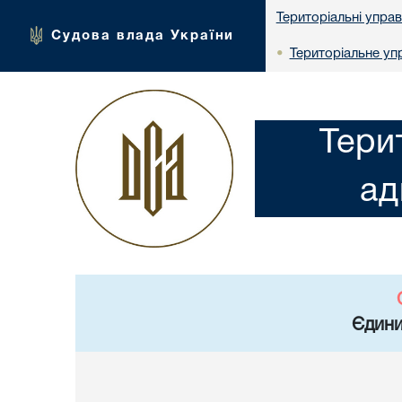
Територіальні упра
Судова влада України
Територіальне упр
•
Тери
ад
Єдини