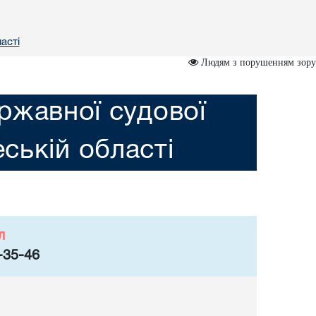
астi
Людям з порушенням зору
ржавної судової
еській областi
л
-35-46