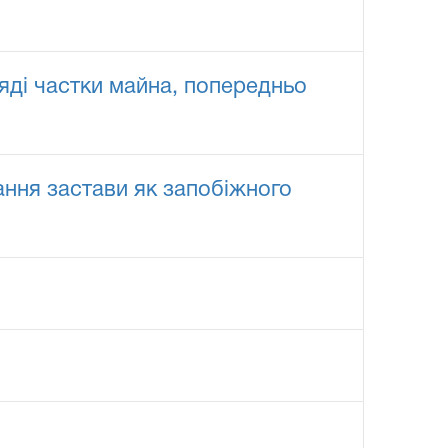
ляді частки майна, попередньо
ання застави як запобіжного