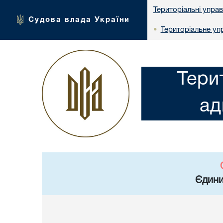
Територіальні упра
Судова влада України
Територіальне упр
•
Тери
ад
Єдини