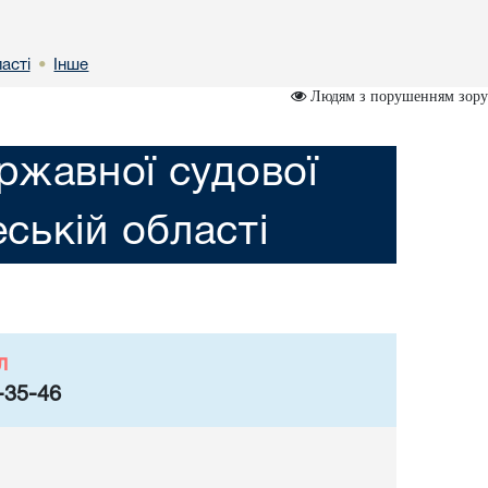
астi
Інше
•
Людям з порушенням зору
ржавної судової
еській областi
л
-35-46