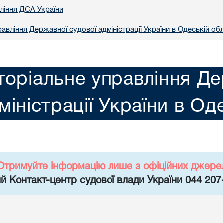
вління ДСА України
авління Державної судової адміністрації України в Одеській обл
торіальне управління Де
міністрації України в Од
Отримуйте інформацію лише з офіційних джере
й Контакт-центр судової влади України 044 207