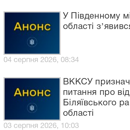
У Південному м
області зʼявив
04 серпня 2026, 08:34
ВККСУ признач
питання про ві
Біляївського р
області
03 серпня 2026, 10:03