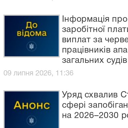
Інформація про
заробітної пла
виплат за черв
працівників ап
загальних судів
09 липня 2026, 11:36
Уряд схвалив С
сфері запобіган
на 2026–2030 р