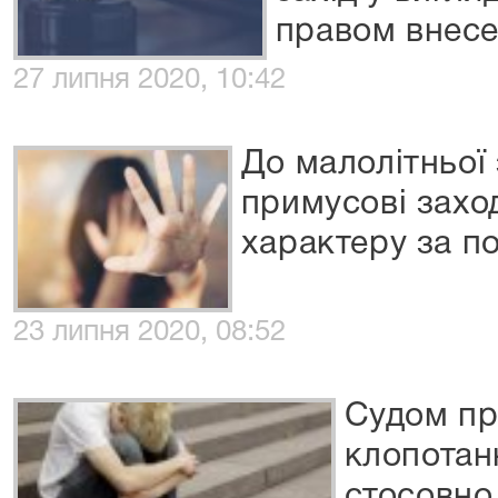
правом внесе
27 липня 2020, 10:42
До малолітньої
примусові захо
характеру за п
23 липня 2020, 08:52
Судом пр
клопотан
стосовно 