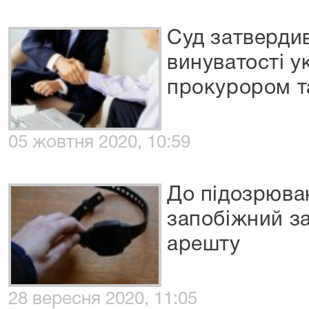
Суд затвердив
винуватості у
прокурором т
05 жовтня 2020, 10:59
До підозрюва
запобіжний за
арешту
28 вересня 2020, 11:05