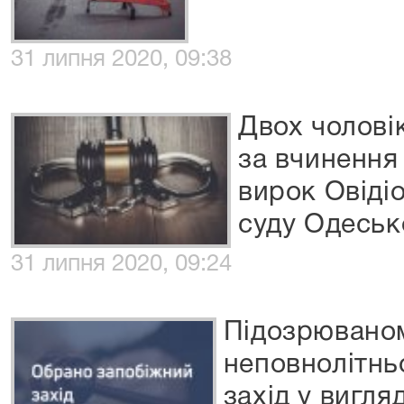
31 липня 2020, 09:38
Двох чолові
за вчинення
вирок Овіді
суду Одесько
31 липня 2020, 09:24
Підозрюваном
неповнолітнь
захід у вигля