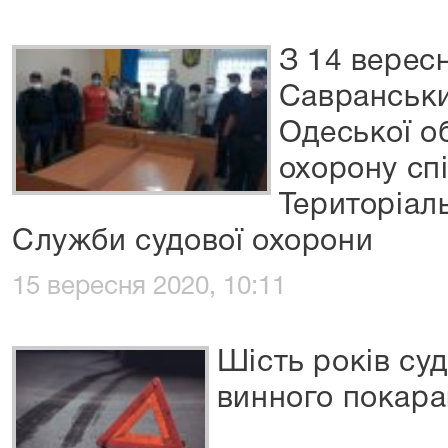
З 14 верес
Савранськи
Одеської о
охорону сп
Територіал
Служби судової охорони
15 вересня 2020, 10:11
Шість років суд
винного покар