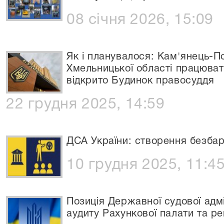
08 січня 2026, 15:09
Як і планувалося: Кам'янець-П
Хмельницької області працюват
відкрито Будинок правосуддя
22 грудня 2025, 14:59
ДСА України: створення безбар
10 грудня 2025, 11:4
Позиція Державної судової адмі
аудиту Рахункової палати та р