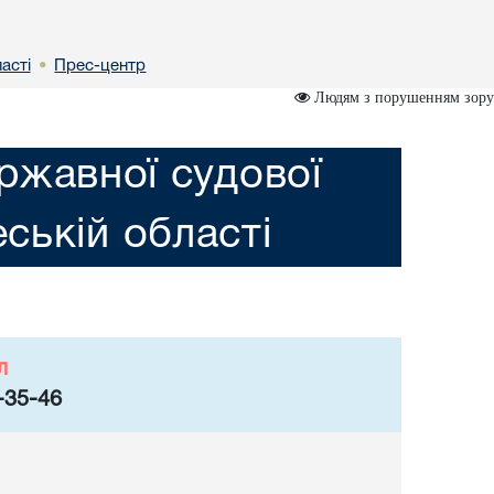
астi
Прес-центр
•
Людям з порушенням зору
ржавної судової
еській областi
л
-35-46