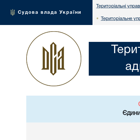
Територіальні упра
Судова влада України
Територіальне упр
•
Тери
ад
Єдини