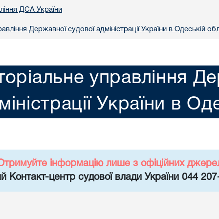
вління ДСА України
авління Державної судової адміністрації України в Одеській обл
торіальне управління Де
міністрації України в Од
Отримуйте інформацію лише з офіційних джере
й Контакт-центр судової влади України 044 207