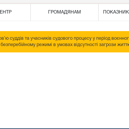
ЕНТР
ГРОМАДЯНАМ
ПОКАЗНИК
в’ю суддів та учасників судового процесу у період воєнно
безперебійному режимі в умовах відсутності загрози життю