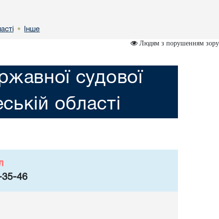
астi
Інше
•
Людям з порушенням зору
ржавної судової
еській областi
л
-35-46