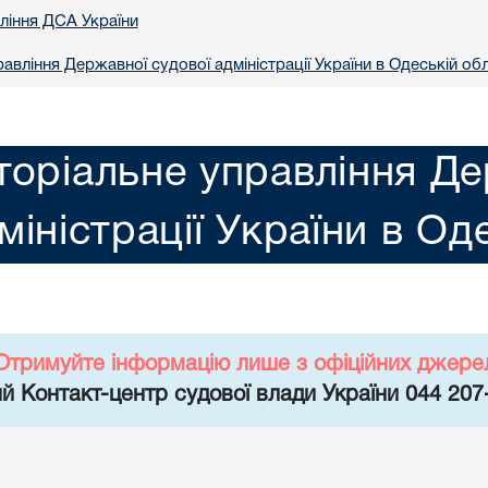
вління ДСА України
авління Державної судової адміністрації України в Одеській обл
торіальне управління Де
міністрації України в Од
Отримуйте інформацію лише з офіційних джере
й Контакт-центр судової влади України 044 207