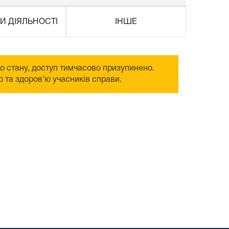
И ДІЯЛЬНОСТІ
ІНШЕ
го стану, доступ тимчасово призупинено.
 та здоров’ю учасників справи.