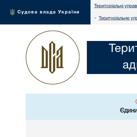
Територіальні упра
Судова влада України
Територіальне упр
•
Тери
ад
Єдини