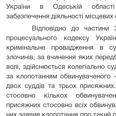
України в Одеській області 
забезпечення діяльності місцевих 
Відповідно до частини 3 с
процесуального кодексу Украї
кримінальне провадження в су
злочинів, за вчинення яких перед
волі, здійснюється колегіально су
за клопотанням обвинуваченого 
двох суддів та трьох присяжних
стосовно кількох обвинуваче
присяжних стосовно всіх обвинув
них заявив клопотання про такий р