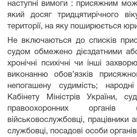
наступні вимоги : присяжним мож
який досяг тридцятирічного ві
території, на яку поширюється юри
Не включаються до списків при
судом обмежено дієздатними або
хронічні психічні чи інші захв
виконанню обов’язків присяжно
непогашену судимість; народні
Кабінету Міністрів України, су
правоохоронних органів (о
військовослужбовці, працівники ап
службовці, посадові особи органі