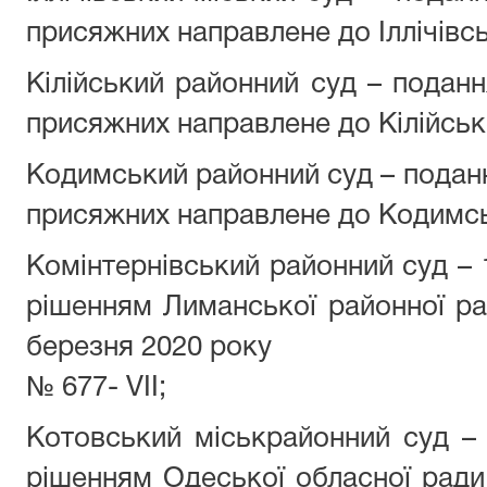
присяжних направлене до Іллічівсь
Кілійський районний суд – подан
присяжних направлене до Кілійськ
Кодимський районний суд – подан
присяжних направлене до Кодимсь
Комінтернівський районний суд –
рішенням Лиманської районної ра
березня 2020 року
№ 677- VII;
Котовський міськрайонний суд –
рішенням Одеської обласної ради